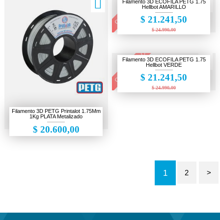
OFERTA! 15% OFF
Filamento 3D ECOFILA PETG 1.75
Hellbot AMARILLO
$ 21.241,50
$ 24.990,00
OFERTA! 15% OFF
Filamento 3D ECOFILA PETG 1.75
Hellbot VERDE
$ 21.241,50
$ 24.990,00
Filamento 3D PETG Printalot 1.75Mm
1Kg PLATA Metalizado
$ 20.600,00
1
2
>