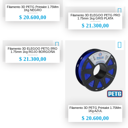
Cámaras de seguridad
Filamento 3D PETG Printalot 1.75Mm
1Kg NEGRO
Electrónica
Filamento 3D ELEGOO PETG PRO
$ 20.600,00
1.75mm 1kg GRIS PLATA
Escáner 3D
$ 21.300,00
Gaming
Herramientas
Filamento 3D ELEGOO PETG PRO
1.75mm 1kg ROJO BORGOÑA
Impresiones 3D
$ 21.300,00
Liquidación
Makers
Ofertas
Filamento 3D PETG Printalot 1.75Mm
1Kg AZUL
$ 20.600,00