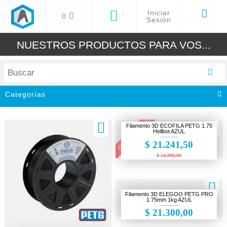
Iniciar
0
Sesión
NUESTROS PRODUCTOS PARA VOS...
Categorías
Todos
OFERTA! 15% OFF
Filamento 3D ECOFILA PETG 1.75
Impresoras 3D
Hellbot AZUL
$ 21.241,50
Filamentos 3D
$ 24.990,00
Resinas 3D
Grabadoras Cortadora Laser
Filamento 3D ELEGOO PETG PRO
Accesorios y Repuestos
1.75mm 1kg AZUL
$ 21.300,00
Arduino