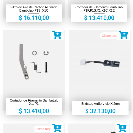
Cámaras de seguridad
Filtro de Aire de Carbón Activado
Cortador de Filamento Bambulab
Bambulab P1S, X1C
P1P,P1S,X1,X1C,X1E
Electrónica
$ 16.110,00
$ 13.410,00
Escáner 3D
Último disponible!
Gaming
Herramientas
Impresiones 3D
Liquidación
Makers
Ofertas
Cortador de Filamento BambuLab
X1, P1
Endstop Artillery eje X 2cm
$ 13.410,00
$ 32.130,00
Último disponible!