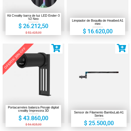
Kit Creality barra de luz LED Ender-3
V2 Neo
Limpiador de Boquilla de Heatbed A1
mini
$ 26.212,50
$ 16.620,00
$ 52.425,00
OFERTA! 20% OFF
Portacarretes balanza Pesaje digital
creality Impresora 3D
Sensor de Filamento BambuLab A1
Series
$ 43.860,00
$ 25.500,00
$ 54.825,00