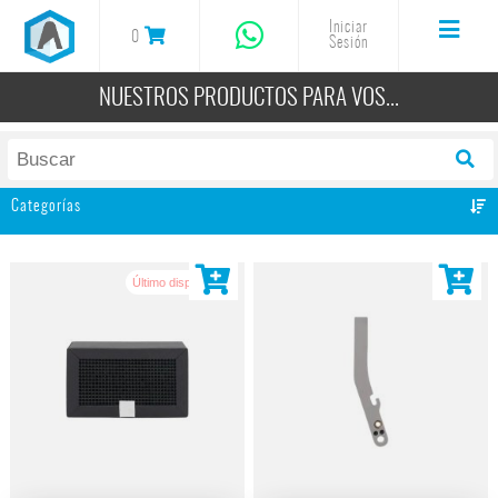
Iniciar
0
Sesión
NUESTROS PRODUCTOS PARA VOS...
Categorías
Todos
Impresoras 3D
Último disponible!
Filamentos 3D
Resinas 3D
Grabadoras Cortadora Laser
Accesorios y Repuestos
Arduino