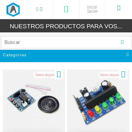
Iniciar
0
Sesión
NUESTROS PRODUCTOS PARA VOS...
Categorías
Todos
Impresoras 3D
Último disponible!
Último disponible!
Filamentos 3D
Resinas 3D
Grabadoras Cortadora Laser
Accesorios y Repuestos
Arduino