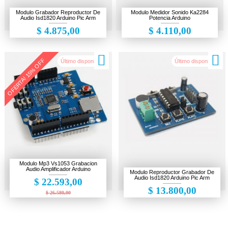
Cámaras de seguridad
Modulo Grabador Reproductor De
Modulo Medidor Sonido Ka2284
Audio Isd1820 Arduino Pic Arm
Potencia Arduino
Electrónica
$ 4.875,00
$ 4.110,00
Escáner 3D
OFERTA! 15% OFF
Gaming
Último disponible!
Último disponible!
Herramientas
Impresiones 3D
Liquidación
Makers
Ofertas
Modulo Mp3 Vs1053 Grabacion
Audio Amplificador Arduino
Modulo Reproductor Grabador De
Audio Isd1820 Arduino Pic Arm
$ 22.593,00
$ 13.800,00
$ 26.580,00