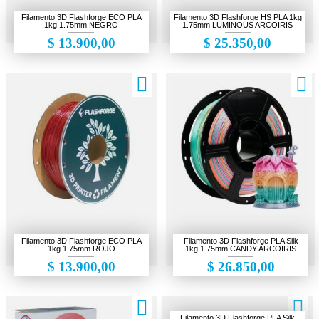
Cámaras de seguridad
Filamento 3D Flashforge ECO PLA
Filamento 3D Flashforge HS PLA 1kg
1kg 1.75mm NEGRO
1.75mm LUMINOUS ARCOIRIS
Electrónica
$ 13.900,00
$ 25.350,00
Escáner 3D
Gaming
Herramientas
Impresiones 3D
Liquidación
Makers
Ofertas
Filamento 3D Flashforge ECO PLA
Filamento 3D Flashforge PLA Silk
1kg 1.75mm ROJO
1kg 1.75mm CANDY ARCOIRIS
$ 13.900,00
$ 26.850,00
Filamento 3D Flashforge PLA Silk