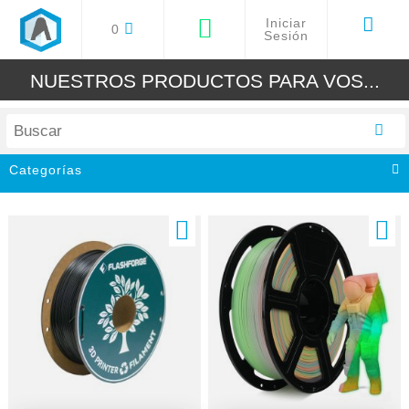
Iniciar
0
Sesión
NUESTROS PRODUCTOS PARA VOS...
Categorías
Todos
Impresoras 3D
Filamentos 3D
Resinas 3D
Grabadoras Cortadora Laser
Accesorios y Repuestos
Arduino