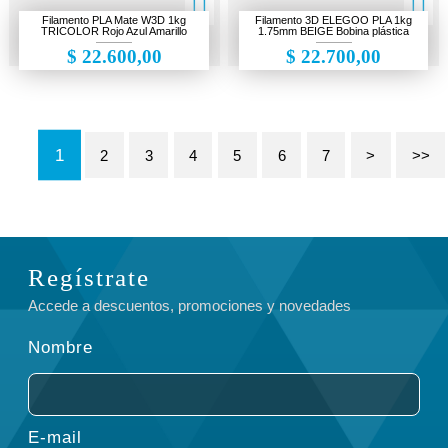
Filamento PLA Mate W3D 1kg
Filamento 3D ELEGOO PLA 1kg
TRICOLOR Rojo Azul Amarillo
1.75mm BEIGE Bobina plástica
$ 22.600,00
$ 22.700,00
1
2
3
4
5
6
7
>
>>
Regístrate
Accede a descuentos, promociones y novedades
Nombre
E-mail