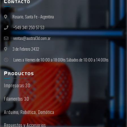
Contacto
Rosario, Santa Fe - Argentina
+549 341 250 57 53
ventas@austral3d.com.ar
3 de Febrero 2432
Lunes a Viernes de 10:00 a 18:00hs Sábados de 10:00 a 14:00hs
Productos
Impresoras 3D
Filamentos 3D
Arduino, Robótica, Domótica
Repuestos y Accesorios